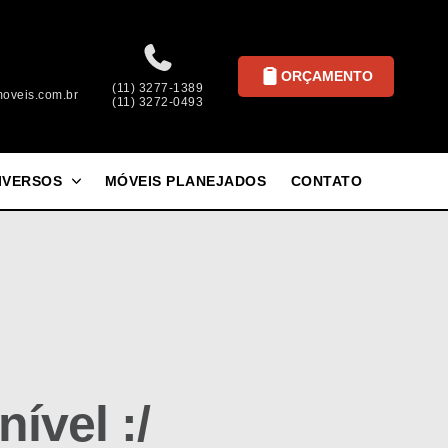
ORÇAMENTO
(11) 3277-1389
oveis.com.br
(11) 3272-0493
IVERSOS
MÓVEIS PLANEJADOS
CONTATO
ível :/