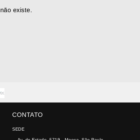
não existe.
CONTATO
SEDE
Av. do Estado, 5719 - Mooca, São Paulo -