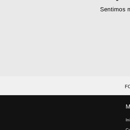
Sentimos m
F
M
In
C