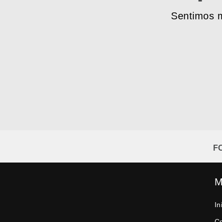
Sentimos m
F
M
In
C