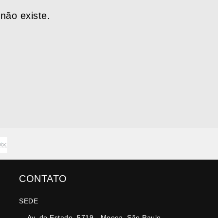
não existe.
CONTATO
SEDE
Av. do Estado, 5719 - Mooca, São Paulo -