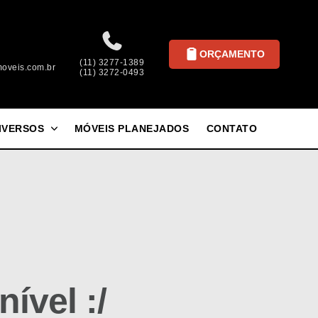
ORÇAMENTO
(11) 3277-1389
oveis.com.br
(11) 3272-0493
IVERSOS
MÓVEIS PLANEJADOS
CONTATO
ível :/