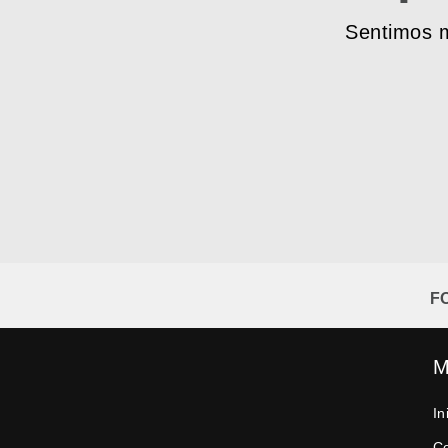
Sentimos m
F
M
In
C