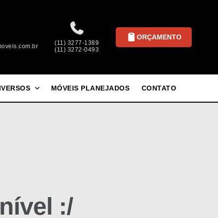
ORÇAMENTO
(11) 3277-1389
oveis.com.br
(11) 3272-0493
IVERSOS
MÓVEIS PLANEJADOS
CONTATO
ível :/