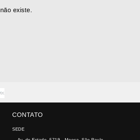
não existe.
CONTATO
SEDE
Av. do Estado, 5719 - Mooca, São Paulo -