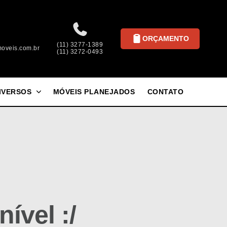
ORÇAMENTO
(11) 3277-1389
oveis.com.br
(11) 3272-0493
IVERSOS
MÓVEIS PLANEJADOS
CONTATO
ível :/