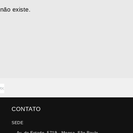
não existe.
CONTATO
SEDE
Av. do Estado, 5719 - Mooca, São Paulo -