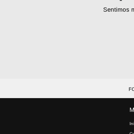
Sentimos m
F
M
In
C